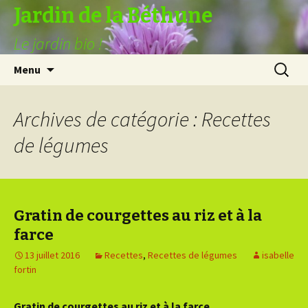
Jardin de la Béthune
Le jardin bio !
Aller
Recherc
Menu
au
contenu
Archives de catégorie : Recettes
de légumes
Gratin de courgettes au riz et à la
farce
13 juillet 2016
Recettes
,
Recettes de légumes
isabelle
fortin
Gratin de courgettes au riz et à la farce