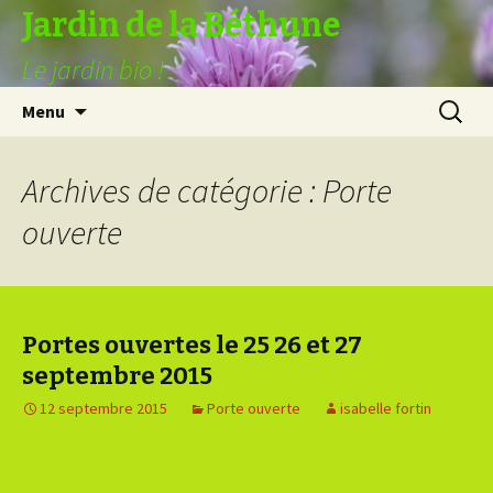
Jardin de la Béthune
Le jardin bio !
Aller
Recherc
Menu
au
contenu
Archives de catégorie : Porte
ouverte
Portes ouvertes le 25 26 et 27
septembre 2015
12 septembre 2015
Porte ouverte
isabelle fortin